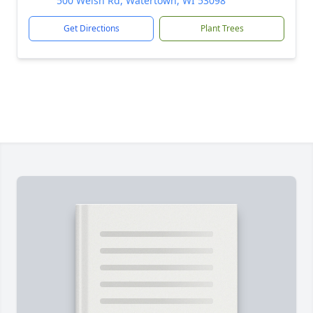
500 Welsh Rd, Watertown, WI 53098
Get Directions
Plant Trees